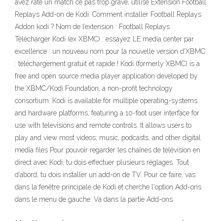
avez raté un match ce pas trop grave, utilise Extension Football
Replays Add-on de Kodi. Comment installer Football Replays
Addon kodi ? Nom de l’extension : Football Replays
Télécharger Kodi (ex XBMC) : essayez LE media center par
excellence : un nouveau nom pour la nouvelle version d'XBMC
: téléchargement gratuit et rapide ! Kodi (formerly XBMC) is a
free and open source media player application developed by
the XBMC/Kodi Foundation, a non-profit technology
consortium. Kodi is available for multiple operating-systems
and hardware platforms, featuring a 10-foot user interface for
use with televisions and remote controls. It allows users to
play and view most videos, music, podcasts, and other digital
media files Pour pouvoir regarder les chaînes de télévision en
direct avec Kodi, tu dois effectuer plusieurs réglages. Tout
d’abord, tu dois installer un add-on de TV. Pour ce faire, vas
dans la fenêtre principale de Kodi et cherche l'option Add-ons
dans le menu de gauche. Va dans la partie Add-ons